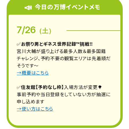
📣
今日の万博イベントメモ
7/26
（土）
✅
お祭り男とギネス世界記録™挑戦‼️
宮川大輔が盛り上げる最多人数＆最多国籍
チャレンジ、予約不要の観覧エリアは先着順だ
そうです〜
→概要はこちら
✅
住友館【予約なし枠】
入場方法が変更🌳
事前予約や当日登録をしていない方が抽選に
申し込めます
→使い方はこちら