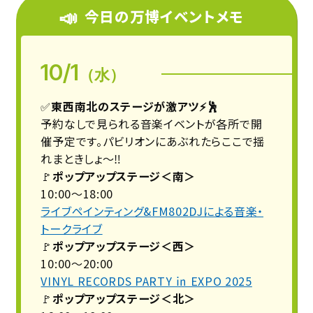
📣
今日の万博イベントメモ
10/1
（水）
✅
東西南北のステージが激アツ⚡️🕺
予約なしで見られる音楽イベントが各所で開
催予定です。パビリオンにあぶれたらここで揺
れまときしょ〜‼️
🚩
ポップアップステージ＜南＞
10:00〜18:00
ライブペインティング&FM802DJによる音楽・
トークライブ
🚩
ポップアップステージ＜西＞
10:00〜20:00
VINYL RECORDS PARTY ㏌ EXPO 2025
🚩
ポップアップステージ＜北＞